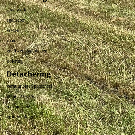
straatwerk
egaliseren
vrezen
zaaien
graafwerkzaamheden
riolering
Detachering
verhuur eigen personeel
inhuur zzp-ers
machinisten
grondwerkers