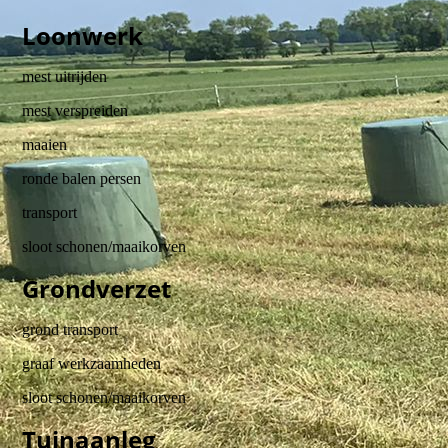
Loonwerk
mest uitrijden
mest verspreiden
maaien
ronde balen persen
transport
sloot schonen/maaikorven
Grondverzet
grond transport
graaf werkzaamheden
sloot schonen/maaikorven
Tuinaanleg