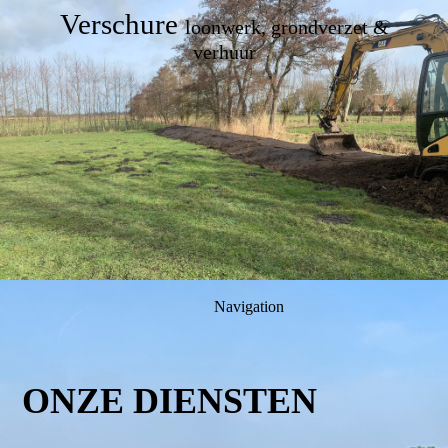
Verschure
loonwerk, grondverzet &
verhuur
Navigation
ONZE DIENSTEN